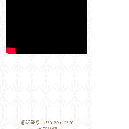
信州生ぎょうざ 華
長野で初めてのお持ち帰り生ぎょうざ専門店で
す！
おいしい羽根つき餃子がだれでも簡単にやけま
す。
こだわり素材で作った、餃子はさっぱりしてい
て、
いくつでも食べられます
​長野県長野市吉田2-9-12
​電話番号：026-263-7226